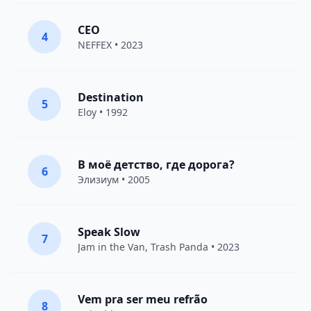
CEO
4
NEFFEX
• 2023
Destination
5
Eloy
• 1992
В моё детство, где дорога?
6
Элизиум
• 2005
Speak Slow
7
Jam in the Van
, Trash Panda • 2023
Vem pra ser meu refrão
8