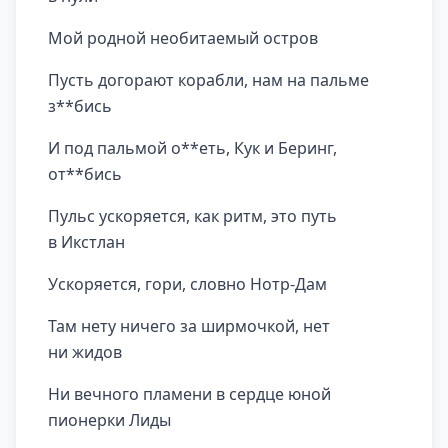
Мой родной необитаемый остров
Пусть догорают корабли, нам на пальме
з**бись
И под пальмой о**еть, Кук и Беринг,
от**бись
Пульс ускоряется, как ритм, это путь
в Икстлан
Ускоряется, гори, словно Нотр-Дам
Там нету ничего за ширмочкой, нет
ни жидов
Ни вечного пламени в сердце юной
пионерки Лиды