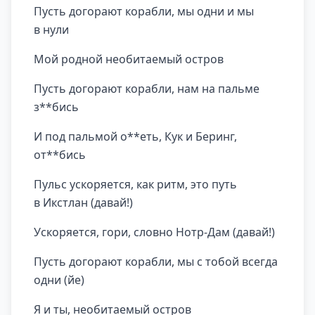
Пусть догорают корабли, мы одни и мы
в нули
Мой родной необитаемый остров
Пусть догорают корабли, нам на пальме
з**бись
И под пальмой о**еть, Кук и Беринг,
от**бись
Пульс ускоряется, как ритм, это путь
в Икстлан (давай!)
Ускоряется, гори, словно Нотр-Дам (давай!)
Пусть догорают корабли, мы с тобой всегда
одни (йе)
Я и ты, необитаемый остров