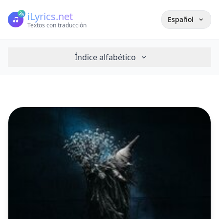
iLyrics.net
Español
Textos con traducción
Índice alfabético