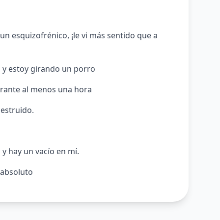
 un esquizofrénico, ¡le vi más sentido que a
n y estoy girando un porro
urante al menos una hora
estruido.
 y hay un vacío en mí.
 absoluto