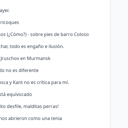
ayer.
aricoques
mos (¿Cómo?) - sobre pies de barro Coloso
har, todo es engaño e ilusión.
 o Jruschov en Murmansk
do no es diferente
sca y Kant no es crítica para mí.
está equivocado
to desfile, malditas perras!
 nos abrieron como una tenia