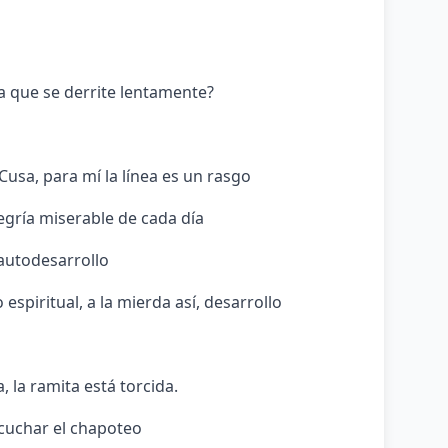
a que se derrite lentamente?
Cusa, para mí la línea es un rasgo
legría miserable de cada día
 autodesarrollo
o espiritual, a la mierda así, desarrollo
 la ramita está torcida.
cuchar el chapoteo