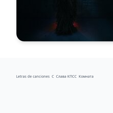
Letras de canciones
С
Слава КПСС
Комната