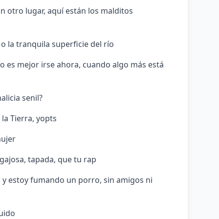
 otro lugar, aquí están los malditos
o la tranquila superficie del río
o es mejor irse ahora, cuando algo más está
licia senil?
a Tierra, yopts
mujer
gajosa, tapada, que tu rap
n y estoy fumando un porro, sin amigos ni
luido