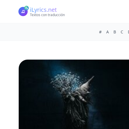
iLyrics.net
Textos con traducción
#
A
B
C