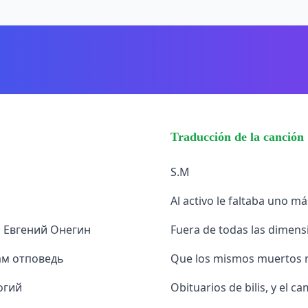
Traducción de la canción
S.M
Al activo le faltaba uno má
н Евгений Онегин
Fuera de todas las dimens
ам отповедь
Que los mismos muertos 
огий
Obituarios de bilis, y el c