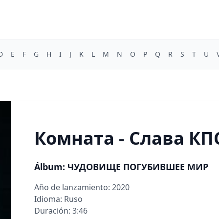
D
E
F
G
H
I
J
K
L
M
N
O
P
Q
R
S
T
U
Комната - Слава КП
Álbum: ЧУДОВИЩЕ ПОГУБИВШЕЕ МИР
Año de lanzamiento: 2020
Idioma: Ruso
Duración: 3:46