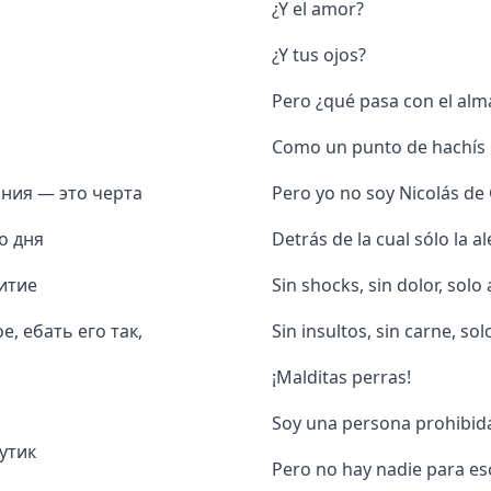
¿Y el amor?
¿Y tus ojos?
Pero ¿qué pasa con el alm
Como un punto de hachís
иния — это черта
Pero yo no soy Nicolás de 
о дня
Detrás de la cual sólo la a
итие
Sin shocks, sin dolor, solo
, ебать его так,
Sin insultos, sin carne, sol
¡Malditas perras!
Soy una persona prohibida,
утик
Pero no hay nadie para es