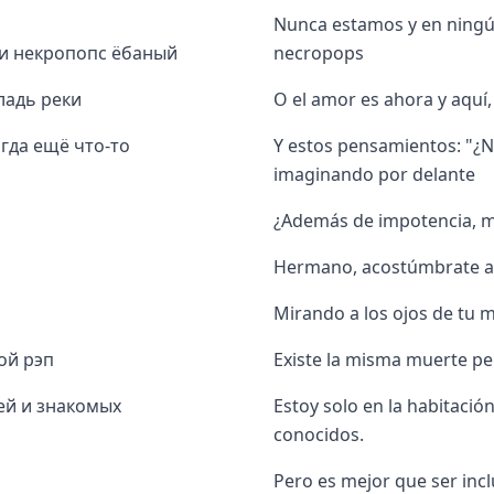
Nunca estamos y en ningún
е и некропопс ёбаный
necropops
ладь реки
O el amor es ahora y aquí, 
огда ещё что-то
Y estos pensamientos: "¿N
imaginando por delante
¿Además de impotencia, ma
Hermano, acostúmbrate a l
Mirando a los ojos de tu 
ой рэп
Existe la misma muerte pe
зей и знакомых
Estoy solo en la habitació
conocidos.
Pero es mejor que ser inc