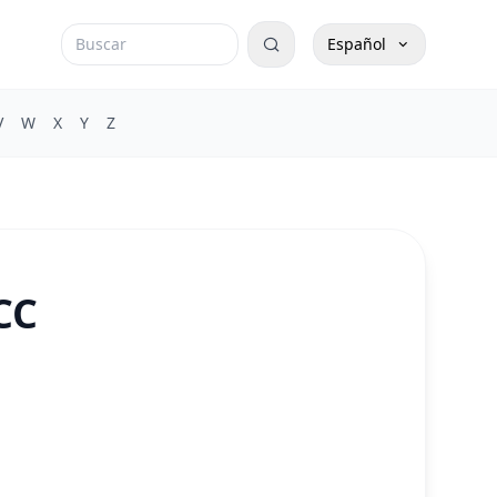
Español
V
W
X
Y
Z
СС