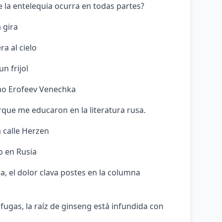
 la entelequia ocurra en todas partes?
a gira
ra al cielo
n frijol
omo Erofeev Venechka
rque me educaron en la literatura rusa.
 calle Herzen
o en Rusia
ria, el dolor clava postes en la columna
 fugas, la raíz de ginseng está infundida con