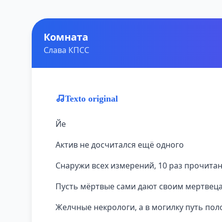
Комната
Слава КПСС
Texto original
Йе
Актив не досчитался ещё одного
Снаружи всех измерений, 10 раз прочита
Пусть мёртвые сами дают своим мертвец
Желчные некрологи, а в могилку путь пол