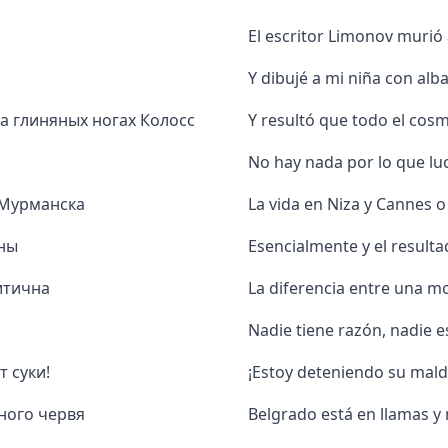
El escritor Limonov murió 
Y dibujé a mi niña con alb
на глиняных ногах Колосс
Y resultó que todo el cos
No hay nada por lo que luc
 Мурманска
La vida en Niza y Cannes
чны
Esencialmente y el resulta
итична
La diferencia entre una mo
Nadie tiene razón, nadie 
 суки!
¡Estoy deteniendo su maldi
чного червя
Belgrado está en llamas y