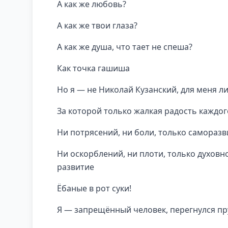
А как же любовь?
А как же твои глаза?
А как же душа, что тает не спеша?
Как точка гашиша
Но я — не Николай Кузанский, для меня л
За которой только жалкая радость каждог
Ни потрясений, ни боли, только саморазв
Ни оскорблений, ни плоти, только духовное
развитие
Ёбаные в рот суки!
Я — запрещённый человек, перегнулся пр