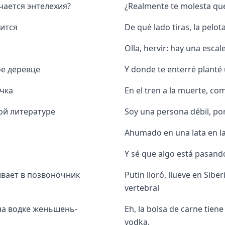
чается энтелехия?
¿Realmente te molesta que
тится
De qué lado tiras, la pelot
Olla, hervir: hay una escale
ое деревце
Y donde te enterré planté u
ечка
En el tren a la muerte, c
кой литературе
Soy una persona débil, po
Ahumado en una lata en la
Y sé que algo está pasand
ивает в позвоночник
Putin lloró, llueve en Sibe
vertebral
на водке женьшень-
Eh, la bolsa de carne tiene
vodka.