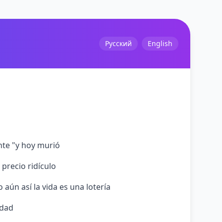
Русский
English
nte "y hoy murió
 precio ridículo
 aún así la vida es una lotería
idad