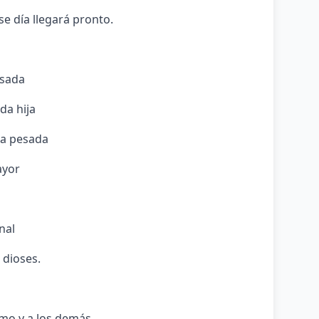
se día llegará pronto.
esada
da hija
ga pesada
ayor
nal
 dioses.
smo y a los demás.