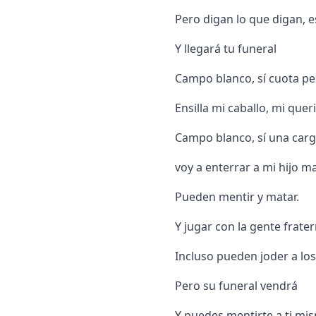
Pero digan lo que digan, e
Y llegará tu funeral
Campo blanco, sí cuota p
Ensilla mi caballo, mi queri
Campo blanco, sí una car
voy a enterrar a mi hijo m
Pueden mentir y matar.
Y jugar con la gente frater
Incluso pueden joder a los
Pero su funeral vendrá
Y puedes mentirte a ti mi