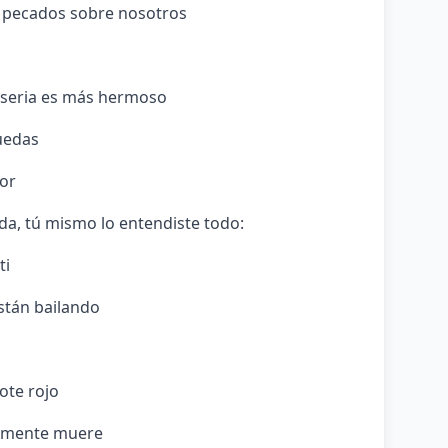
 pecados sobre nosotros
iseria es más hermoso
uedas
lor
da, tú mismo lo entendiste todo:
ti
están bailando
ote rojo
damente muere