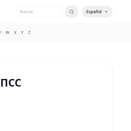
Español
V
W
X
Y
Z
КПСС