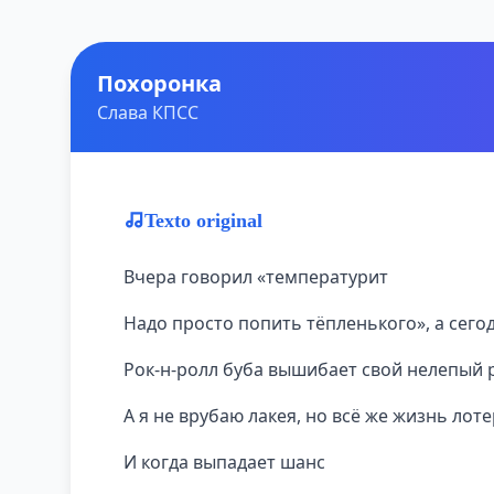
Похоронка
Слава КПСС
Texto original
Вчера говорил «температурит
Надо просто попить тёпленького», а сего
Рок-н-ролл буба вышибает свой нелепый p
А я не врубаю лакея, но всё же жизнь лот
И когда выпадает шанс