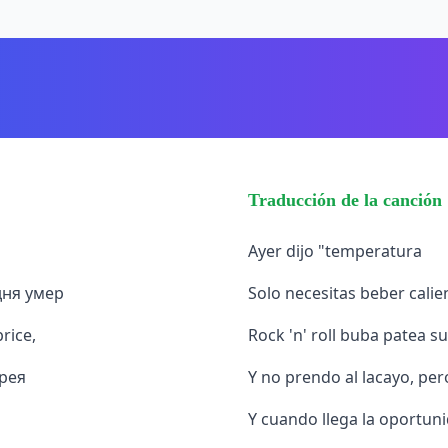
Traducción de la canción
Ayer dijo "temperatura
дня умер
Solo necesitas beber calie
rice,
Rock 'n' roll buba patea su
ерея
Y no prendo al lacayo, pero
Y cuando llega la oportun