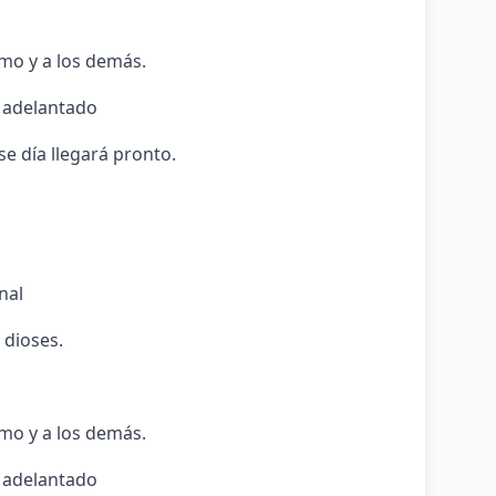
smo y a los demás.
 adelantado
se día llegará pronto.
nal
 dioses.
smo y a los demás.
 adelantado