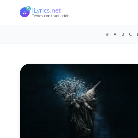
iLyrics.net
Textos con traducción
#
A
B
C