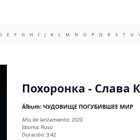
D
E
F
G
H
I
J
K
L
M
N
O
P
Q
R
S
T
U
Похоронка - Слава 
Álbum: ЧУДОВИЩЕ ПОГУБИВШЕЕ МИР
Año de lanzamiento: 2020
Idioma: Ruso
Duración: 3:42