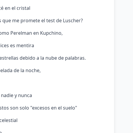
é en el cristal
 que me promete el test de Luscher?
 como Perelman en Kupchino,
dices es mentira
estrellas debido a la nube de palabras.
helada de la noche,
 nadie y nunca
tos son solo "excesos en el suelo"
celestial
e