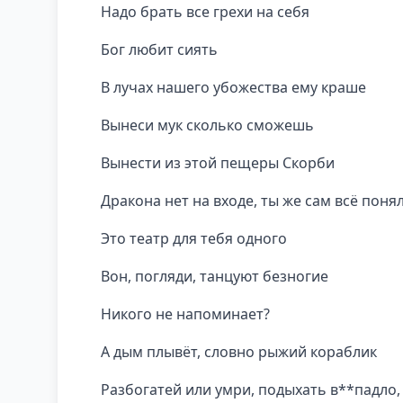
Надо брать все грехи на себя
Бог любит сиять
В лучах нашего убожества ему краше
Вынеси мук сколько сможешь
Вынести из этой пещеры Скорби
Дракона нет на входе, ты же сам всё понял
Это театр для тебя одного
Вон, погляди, танцуют безногие
Никого не напоминает?
А дым плывёт, словно рыжий кораблик
Разбогатей или умри, подыхать в**падло,