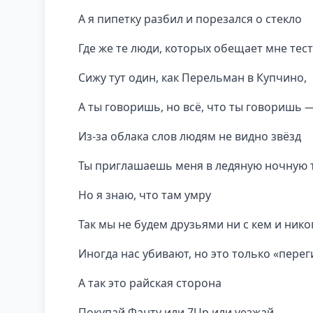
А я пипетку разбил и порезался о стекло
Где же те люди, которых обещает мне тес
Сижу тут один, как Перельман в Купчино,
А ты говоришь, но всё, что ты говоришь 
Из-за облака слов людям не видно звёзд
Ты приглашаешь меня в ледяную ночную 
Но я знаю, что там умру
Так мы не будем друзьями ни с кем и нико
Иногда нас убивают, но это только «перег
А так это райская сторона
Покупай Фанту или 7Up или уезжай