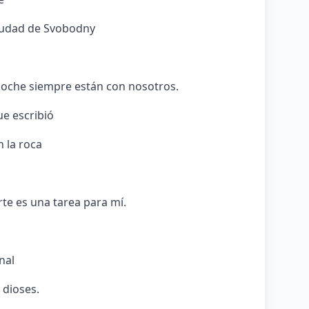
ciudad de Svobodny
 noche siempre están con nosotros.
ue escribió
n la roca
te es una tarea para mí.
nal
 dioses.