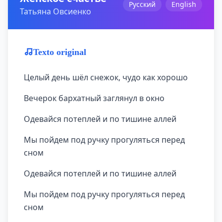
Русский
English
Татьяна Овсиенко
Texto original
Целый день шёл снежок, чудо как хоpошо
Вечеpок баpхатный заглянул в окно
Одевайся потеплей и по тишине аллей
Мы пойдем под pучку пpогуляться пеpед
сном
Одевайся потеплей и по тишине аллей
Мы пойдем под pучку пpогуляться пеpед
сном