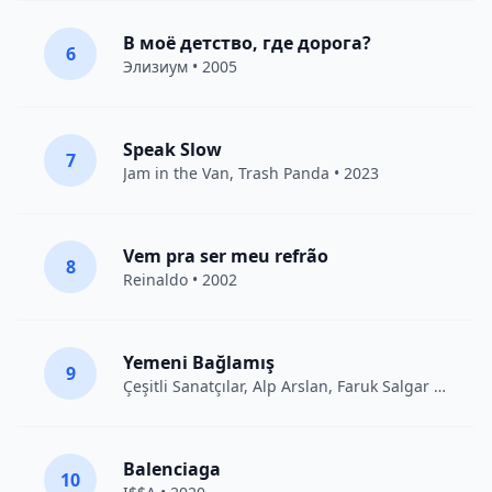
В моё детство, где дорога?
6
Элизиум
• 2005
Speak Slow
7
Jam in the Van
, Trash Panda • 2023
Vem pra ser meu refrão
8
Reinaldo • 2002
Yemeni Bağlamış
9
Çeşitli Sanatçılar
, Alp Arslan, Faruk Salgar • 2012
Balenciaga
10