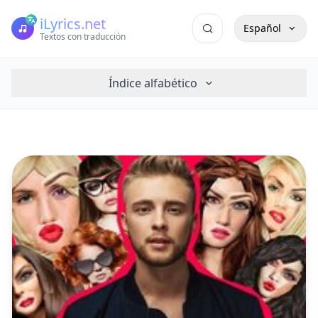
iLyrics.net
Español
Textos con traducción
Índice alfabético