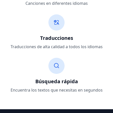
Canciones en diferentes idiomas
Traducciones
Traducciones de alta calidad a todos los idiomas
Búsqueda rápida
Encuentra los textos que necesitas en segundos