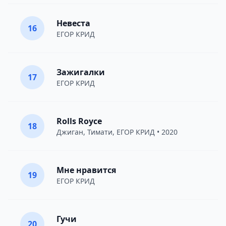
Невеста
16
ЕГОР КРИД
Зажигалки
17
ЕГОР КРИД
Rolls Royce
18
Джиган
,
Тимати
,
ЕГОР КРИД
• 2020
Мне нравится
19
ЕГОР КРИД
Гучи
20