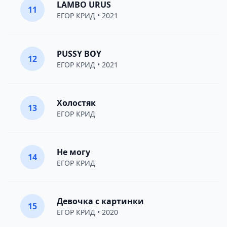
LAMBO URUS
11
ЕГОР КРИД
• 2021
PUSSY BOY
12
ЕГОР КРИД
• 2021
Холостяк
13
ЕГОР КРИД
Не могу
14
ЕГОР КРИД
Девочка с картинки
15
ЕГОР КРИД
• 2020