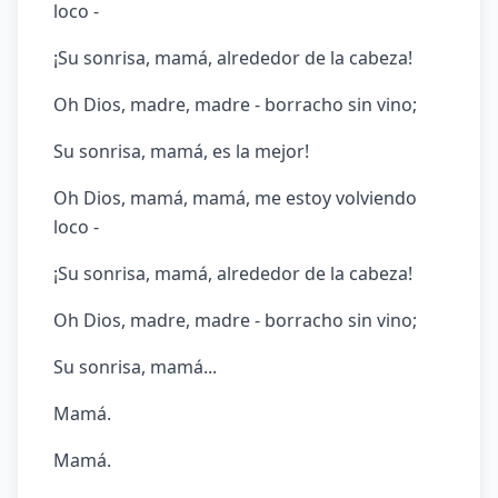
loco -
¡Su sonrisa, mamá, alrededor de la cabeza!
Oh Dios, madre, madre - borracho sin vino;
Su sonrisa, mamá, es la mejor!
Oh Dios, mamá, mamá, me estoy volviendo
loco -
¡Su sonrisa, mamá, alrededor de la cabeza!
Oh Dios, madre, madre - borracho sin vino;
Su sonrisa, mamá...
Mamá.
Mamá.