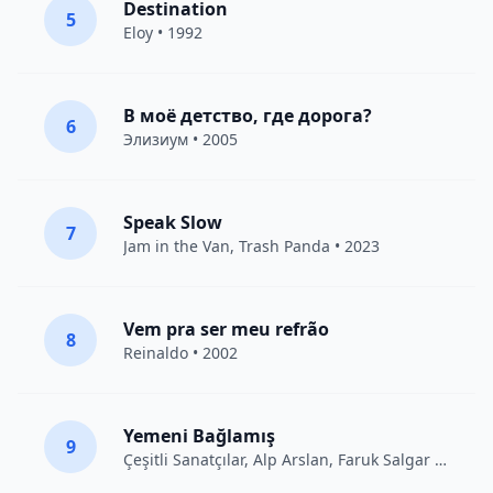
Destination
5
Eloy
• 1992
В моё детство, где дорога?
6
Элизиум
• 2005
Speak Slow
7
Jam in the Van
, Trash Panda • 2023
Vem pra ser meu refrão
8
Reinaldo • 2002
Yemeni Bağlamış
9
Çeşitli Sanatçılar
, Alp Arslan, Faruk Salgar • 2012