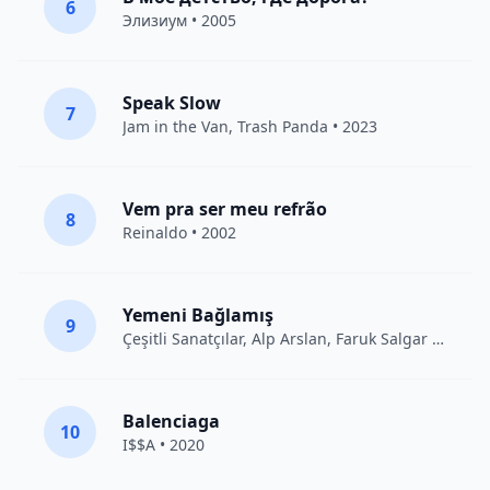
6
Элизиум
• 2005
Speak Slow
7
Jam in the Van
, Trash Panda • 2023
Vem pra ser meu refrão
8
Reinaldo • 2002
Yemeni Bağlamış
9
Çeşitli Sanatçılar
, Alp Arslan, Faruk Salgar • 2012
Balenciaga
10
I$$A • 2020