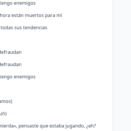
a tengo enemigos
, ahora están muertos para mí
r todas sus tendencias
 defraudan
 defraudan
a tengo enemigos
Vamos)
uh)
 mierda», pensaste que estaba jugando, ¿eh?