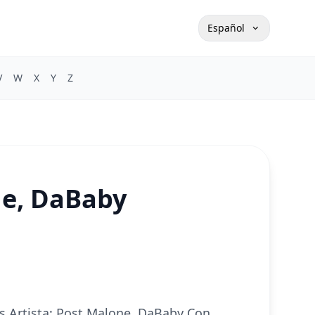
Español
V
W
X
Y
Z
ne, DaBaby
es Artista: Post Malone, DaBaby Con