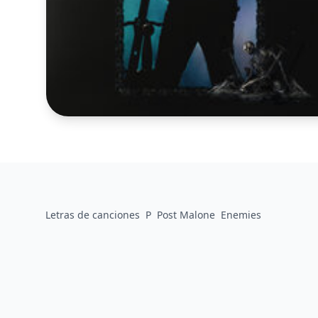
Letras de canciones
P
Post Malone
Enemies