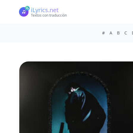
iLyrics.net
Textos con traducción
#
A
B
C