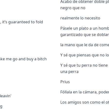
Acabo de obtener doble pl
negro que no
realmente lo necesito
 it’s guaranteed to fold
Pásele un plato a un hombr
garantizado que se dobla
la mano que le da de com
Y sé que piensas que no l
make me go and buy a bitch
Y sé que tu perra no tiene
una perra
Prius
Fóllala en la cámara, pode
leavin'
Los amigos son como el o
ag