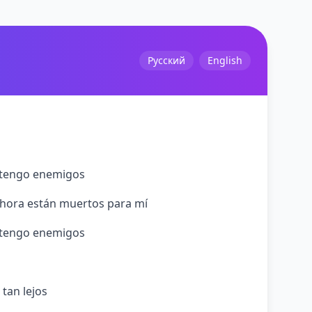
Русский
English
a tengo enemigos
, ahora están muertos para mí
a tengo enemigos
 tan lejos