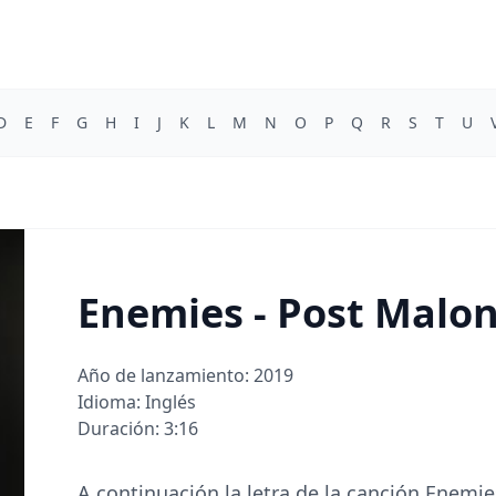
D
E
F
G
H
I
J
K
L
M
N
O
P
Q
R
S
T
U
Enemies - Post Malo
Año de lanzamiento: 2019
Idioma: Inglés
Duración: 3:16
A continuación la letra de la canción Enemi