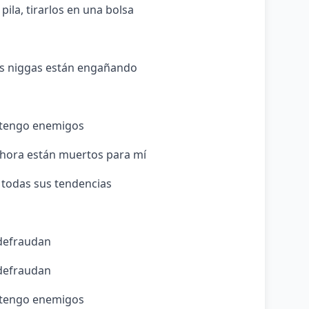
 pila, tirarlos en una bolsa
os niggas están engañando
a tengo enemigos
, ahora están muertos para mí
r todas sus tendencias
 defraudan
 defraudan
a tengo enemigos