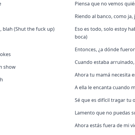
e
Piensa que no vemos quién
Riendo al banco, como ja, j
h, blah (Shut the fuck up)
Eso es todo, solo estoy hab
boca)
Entonces, ¿a dónde fuero
mokes
Cuando estaba arruinado, 
um show
Ahora tu mamá necesita en
oh
A ella le encanta cuando m
Sé que es difícil tragar tu 
Lamento que no puedas 
Ahora estás fuera de mi vid