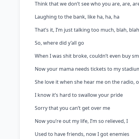
Think that we don’t see who you are, are, ar
Laughing to the bank, like ha, ha, ha
That’s it, I’m just talking too much, blah, bla
So, where did y’all go
When I was shit broke, couldn’t even buy s
Now your mama needs tickets to my stadi
She love it when she hear me on the radio, 
I know it’s hard to swallow your pride
Sorry that you can’t get over me
Now you’re out my life, I’m so relieved, I
Used to have friends, now I got enemies