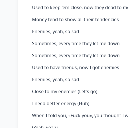
Used to keep 'em close, now they dead to m
Money tend to show all their tendencies
Enemies, yeah, so sad
Sometimes, every time they let me down
Sometimes, every time they let me down
Used to have friends, now I got enemies
Enemies, yeah, so sad
Close to my enemies (Let's go)
I need better energy (Huh)
When I told you, «Fuck you», you thought I w
(Yeah, yeah)