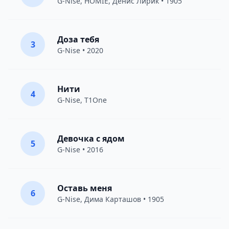
G-Nise
,
HOMIE
,
Денис Лирик
• 1905
Доза тебя
3
G-Nise
• 2020
Нити
4
G-Nise
,
T1One
Девочка с ядом
5
G-Nise
• 2016
Оставь меня
6
G-Nise
,
Дима Карташов
• 1905