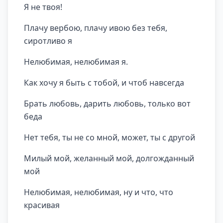
Я не твоя!
Плачу вербою, плачу ивою без тебя,
сиротливо я
Нелюбимая, нелюбимая я.
Как хочу я быть с тобой, и чтоб навсегда
Брать любовь, дарить любовь, только вот
беда
Нет тебя, ты не со мной, может, ты с другой
Милый мой, желанный мой, долгожданный
мой
Нелюбимая, нелюбимая, ну и что, что
красивая