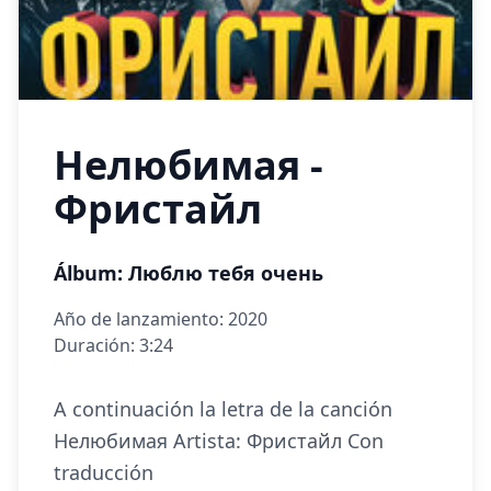
Нелюбимая -
Фристайл
Álbum: Люблю тебя очень
Año de lanzamiento: 2020
Duración: 3:24
A continuación la letra de la canción
Нелюбимая Artista: Фристайл Con
traducción