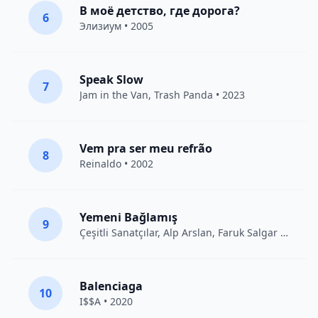
В моё детство, где дорога?
6
Элизиум
• 2005
Speak Slow
7
Jam in the Van
, Trash Panda • 2023
Vem pra ser meu refrão
8
Reinaldo • 2002
Yemeni Bağlamış
9
Çeşitli Sanatçılar
, Alp Arslan, Faruk Salgar • 2012
Balenciaga
10
I$$A • 2020