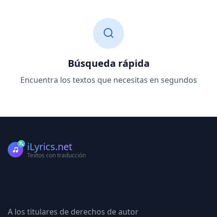
Búsqueda rápida
Encuentra los textos que necesitas en segundos
iLyrics.net
Textos con traducción
A los titulares de derechos de autor