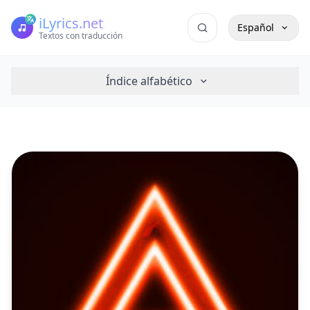
iLyrics.net
Español
Textos con traducción
Índice alfabético