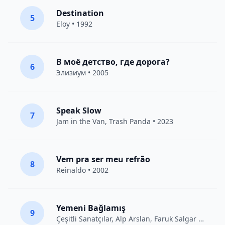
Destination
5
Eloy
• 1992
В моё детство, где дорога?
6
Элизиум
• 2005
Speak Slow
7
Jam in the Van
, Trash Panda • 2023
Vem pra ser meu refrão
8
Reinaldo • 2002
Yemeni Bağlamış
9
Çeşitli Sanatçılar
, Alp Arslan, Faruk Salgar • 2012