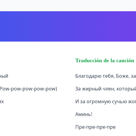
Traducción de la canción
щный
Благодарю тебя, Боже, з
 (Pow-pow-pow-pow-pow)
За жирный член, который
ях
И за огромную сучью жо
Аминь!
Пре-пре-пре-пре