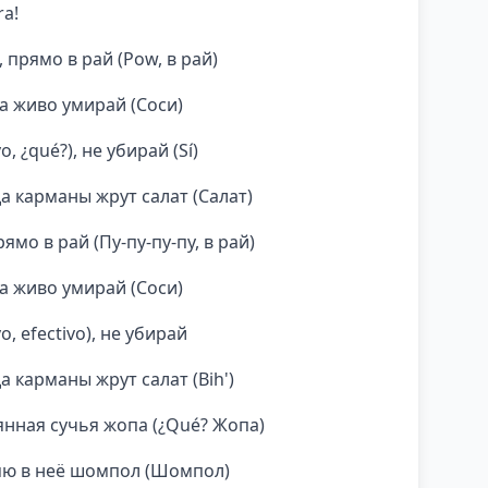
ra!
, прямо в рай (Pow, в рай)
да живо умирай (Соси)
, ¿qué?), не убирай (Sí)
а карманы жрут салат (Салат)
ямо в рай (Пу-пу-пу-пу, в рай)
да живо умирай (Соси)
o, efectivo), не убирай
а карманы жрут салат (Bih')
рянная сучья жопа (¿Qué? Жопа)
ляю в неё шомпол (Шомпол)