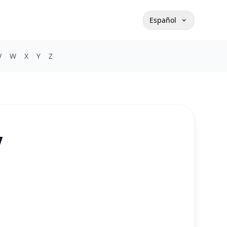
Español
V
W
X
Y
Z
V