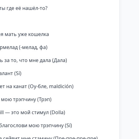
ты где её нашёл-то?
оя мать уже кошелка
рмелад (-мелад, фа)
 за то, что мне дала (Дала)
алант (Sí)
ет на канат (Оу-бле, maldición)
 мою трэпчину (Трэп)
ill — это мой стимул (Dolla)
благослови мою трэпчину (Sí)
a сейвит мне стамину (Пре-пре-пре-пре)