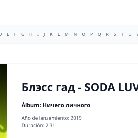
D
E
F
G
H
I
J
K
L
M
N
O
P
Q
R
S
T
U
Блэсс гад - SODA LU
Álbum: Ничего личного
Año de lanzamiento: 2019
Duración: 2:31