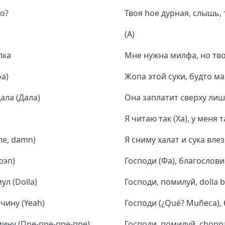
то?
Твоя hoe дурная, слышь, 
(A)
лка
Мне нужна милфа, но тв
фа)
Жопа этой суки, будто ма
ала (Дала)
Она заплатит сверху лишь
Я читаю так (Ха), у меня т
ле, damn)
Я сниму халат и сука влез
рэп)
Господи (Фа), благослови
ул (Dolla)
Господи, помилуй, dolla b
чину (Yeah)
Господи (¿Qué? Muñeca), 
мину (Пре-пре-пре-пре)
Господи, помилуй, chopp