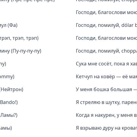
Господи, благослови мою
мул (Фа)
Господи, помилуй, dólar b
рэп, трэп, трэп)
Господи, благослови мою 
ину (Пу-пу-пу-пу)
Господи, помилуй, choppa
my)
Сука мне сосёт, пока я х
Mommy)
Кетчуп на ковёр — её ма
(Нейтрон)
У меня бошка большая —
(Bando!)
Я стреляю в шутку, парень
 (Ламы?)
Когда я накурен, у меня в
Мамы)
Я взрываю дуру на кров