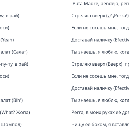
¡Puta Madre, pendejo, per
w, в рай)
Стреляю вверх (¿? ¡Perra!)
оси)
Если не сосешь мне, тог
(Yeah)
Доставай наличку (Efectivo
алат (Салат)
Ты знаешь, я люблю, когд
пу-пу, в рай)
Стреляю вверх (Вверх), пр
оси)
Если не сосешь мне, тог
Доставай наличку (Efectiv
лат (Bih')
Ты знаешь, я люблю, когд
 (What? Жопа)
Perra, в моих руках её д
 (Шомпол)
Чищу её боком, я встав