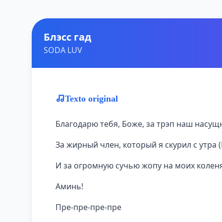
Блэсс гад
SODA LUV
Texto original
Благодарю тебя, Боже, за трэп наш насу
За жирный член, который я скурил с утра
И за огромную сучью жопу на моих колен
Аминь!
Пре-пре-пре-пре