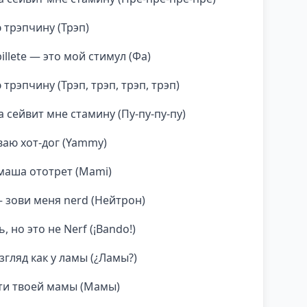
 трэпчину (Трэп)
illete — это мой стимул (Фа)
трэпчину (Трэп, трэп, трэп, трэп)
 сейвит мне стамину (Пу-пу-пу-пу)
аваю хот-дог (Yammy)
маша ототрет (Mami)
 зови меня nerd (Нейтрон)
, но это не Nerf (¡Bando!)
згляд как у ламы (¿Ламы?)
ати твоей мамы (Мамы)