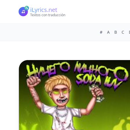
iLyrics.net
Textos con traducción
#
A
B
C