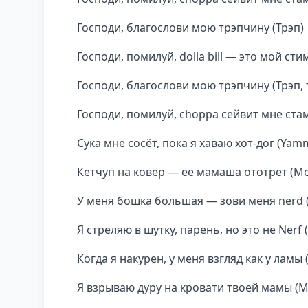
Господи, благослови мою трэпчину (Трэп)
Господи, помилуй, dolla bill — это мой сти
Господи, благослови мою трэпчину (Трэп, т
Господи, помилуй, choppa сейвит мне стам
Сука мне сосёт, пока я хаваю хот-дог (Yam
Кетчуп на ковёр — её мамаша ототрет (
У меня бошка большая — зови меня nerd 
Я стреляю в шутку, парень, но это не Nerf 
Когда я накурен, у меня взгляд как у ламы
Я взрываю дуру на кровати твоей мамы (