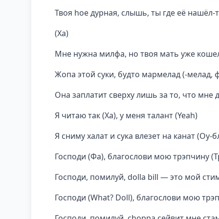
Твоя hoe дурная, слышь, ты где её нашёл-
(Ха)
Мне нужна милфа, но твоя мать уже коше
Жопа этой суки, будто мармелад (-мелад, 
Она заплатит сверху лишь за то, что мне д
Я читаю так (Ха), у меня талант (Yeah)
Я сниму халат и сука влезет на канат (Оу-б
Господи (Фа), благослови мою трэпчину (Т
Господи, помилуй, dolla bill — это мой стим
Господи (What? Doll), благослови мою трэп
Господи, помилуй, choppa сейвит мне ста