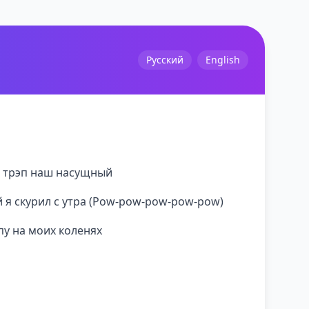
Русский
English
а трэп наш насущный
 я скурил с утра (Pow-pow-pow-pow-pow)
пу на моих коленях